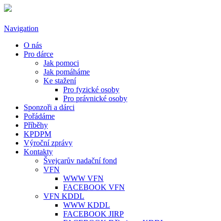
Přejít k hlavnímu obsahu
Navigation
O nás
Pro dárce
Jak pomoci
Jak pomáháme
Ke stažení
Pro fyzické osoby
Pro právnické osoby
Sponzoři a dárci
Pořádáme
Příběhy
KPDPM
Výroční zprávy
Kontakty
Švejcarův nadační fond
VFN
WWW VFN
FACEBOOK VFN
VFN KDDL
WWW KDDL
FACEBOOK JIRP