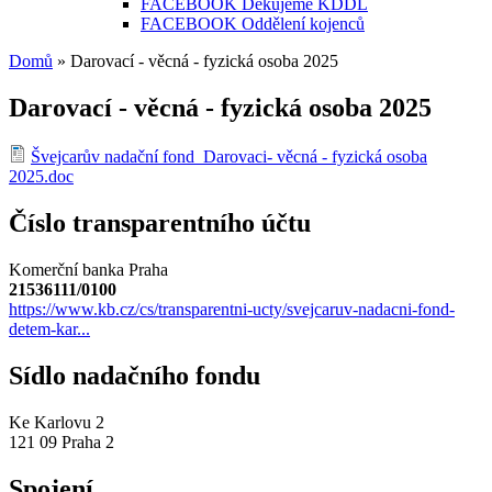
FACEBOOK Děkujeme KDDL
FACEBOOK Oddělení kojenců
Domů
» Darovací - věcná - fyzická osoba 2025
Jste zde
Darovací - věcná - fyzická osoba 2025
Švejcarův nadační fond_Darovaci- věcná - fyzická osoba
2025.doc
Číslo transparentního účtu
Komerční banka Praha
21536111/0100
https://www.kb.cz/cs/transparentni-ucty/svejcaruv-nadacni-fond-
detem-kar...
Sídlo nadačního fondu
Ke Karlovu 2
121 09 Praha 2
Spojení