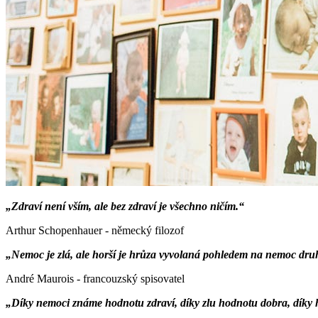
„Zdraví není vším, ale bez zdraví je všechno ničím.“
Arthur Schopenhauer - německý filozof
„Nemoc je zlá, ale horší je hrůza vyvolaná pohledem na nemoc dru
André Maurois - francouzský spisovatel
„Díky nemoci známe hodnotu zdraví, díky zlu hodnotu dobra, díky h