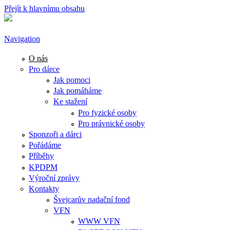
Přejít k hlavnímu obsahu
Navigation
O nás
Pro dárce
Jak pomoci
Jak pomáháme
Ke stažení
Pro fyzické osoby
Pro právnické osoby
Sponzoři a dárci
Pořádáme
Příběhy
KPDPM
Výroční zprávy
Kontakty
Švejcarův nadační fond
VFN
WWW VFN