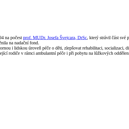
994 na počest
prof. MUDr. Josefa Švejcara, DrSc
, který strávil část své
ěnila na nadační fond.
 i lidskou úroveň péče o děti, zlepšovat rehabilitaci, socializaci, d
jící rodiče v rámci ambulantní péče i při pobytu na lůžkových oddělen