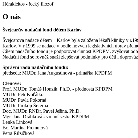
Hérakleitos - řecký filozof
O nás
Švejcarův nadační fond dětem Karlov
Švejcarova nadace dětem – Karlov byla založena lékaři kliniky v r.1
Karlov. V r.1999 se nadace v podle nových legislativních úprav přem
Cílem nadačního fondu je podporovat činnost KPDPM, zvyšovat odbornou
Nadační fond se rovněž snaží zlepšovat podmínky pro děti i doprováze
Správní rada nadačního fondu:
předseda: MUDr. Jana Augustínová - primářka KPDPM
Členové:
Prof. MUDr. Tomáš Honzík, Ph.D. - přednosta KPDPM
MUDr. Petr Koťátko
MUDr. Pavla Pokorná
MUDr. Prokop Šeferna
Doc. MUDr. RNDr. Pavel Ješina, Ph.D.
Mgr. Jana Drábková - vrchní sestra KPDPM
Lenka Linková
Bc. Martina Fremutová
Petra Růžičková